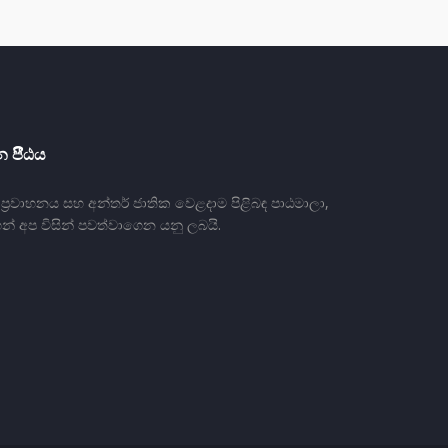
 පීීඨය
්‍රවාහනය සහ අන්තර් ජාතික වෙළදාම පිළිබඳ පාඨමාලා,
න් අප විසින් පවත්වාගෙන යනු ලබයි.