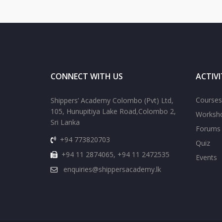
CONNECT WITH US
ACTIVI
Courses
Shippers’ Academy Colombo (Pvt) Ltd,
105, Hunupitiya Lake Road,Colombo 2,
Worksh
Sri Lanka
Forums
+94 773820703
Quiz
+94 11 2874065, +94 11 2472535
Events
enquiries@shippersacademy.lk