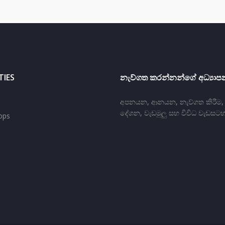
TIES
නැව්ගත කරන්නන්ගේ අධ්‍යාපන
අපනයන, ආනයන, නැව්ගත කිරීම, ප‍
දේශන, වැඩමුලු සහ විවිධ වැඩසටහ
ops