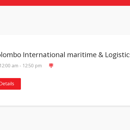
lombo International maritime & Logisti
12:00 am - 12:50 pm
Details