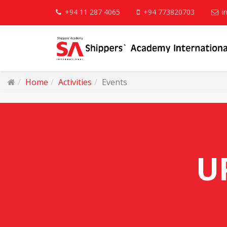
+94 11 287 4065
+94 773820703
i
Home
Activities
Events
U